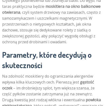
szybkiego podniesienia lub zsunięcia siatki. Do wyjść na
taras praktyczna będzie
moskitiera na okno balkonowe
otwierana
, czyli system drzwiowy na zawiasach, często z
samozamykaczem i uszczelkami magnetycznymi. W
przestrzeniach o nietypowych kształtach, jak okna
dachowe, stosuje się dedykowane rolety z siatką o
zwiększonej gęstości, aby połączyć wygodę obsługi z
ochroną przed drobinami i owadami.
Parametry, które decydują o
skuteczności
Na zdolność moskitiery do ograniczania alergenów
wpływa kilka kluczowych cech. Pierwszą jest
gęstość
oczek
– im drobniejszy splot, tym większa szansa, że
część pyłków zostanie zatrzymana już na zewnątrz.
Drugą kwestią jest rodzaj włókna i ewentualna
powłoka
elektrostatyczna
, która potrafi „wyłapywać” unoszące się