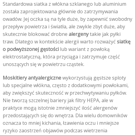
Standardowa siatka z włókna szklanego lub aluminium
została zaprojektowana głównie do zatrzymywania
owadów. Jej oczka są na tyle duże, by zapewnić swobodny
przepływ powietrza i światła, ale zwykle zbyt duże, aby
skutecznie blokować drobne
alergeny
takie jak pyłki
traw. Dlatego w kontekście alergii warto rozważyć
siatkę
o podwyższonej gęstości
lub wariant z powłoką
elektrostatyczną, która przyciąga i zatrzymuje część
unoszących się w powietrzu cząstek.
Moskitiery antyalergiczne
wykorzystują gęstsze sploty
lub specjalne włókna, często z dodatkowymi powłokami,
aby zwiększyć skuteczność w przechwytywaniu pyłków.
Nie tworzą szczelnej bariery jak filtry HEPA, ale w
praktyce mogą istotnie zmniejszyć ilość alergenów
przedostających się do wnętrza. Dla wielu domowników
oznacza to mniej kichania, łzawienia oczu i mniejsze
ryzyko zaostrzeń objawów podczas wietrzenia