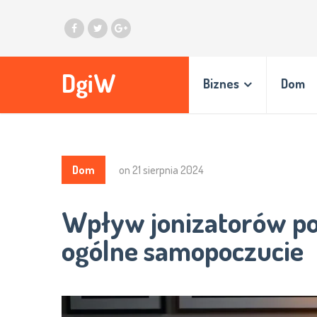
DgiW
Biznes
Dom
Dom
on
21 sierpnia 2024
Wpływ jonizatorów pow
ogólne samopoczucie