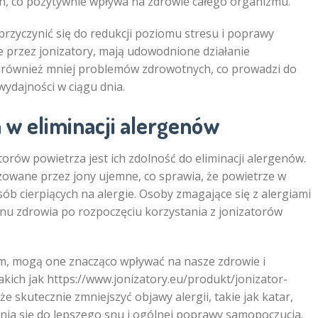
h, co pozytywnie wpływa na zdrowie całego organizmu.
rzyczynić się do redukcji poziomu stresu i poprawy
 przez jonizatory, mają udowodnione działanie
a również mniej problemów zdrowotnych, co prowadzi do
ydajności w ciągu dnia.
 w eliminacji alergenów
ów powietrza jest ich zdolność do eliminacji alergenów.
lizowane przez jony ujemne, co sprawia, że powietrze w
sób cierpiących na alergie. Osoby zmagające się z alergiami
u zdrowia po rozpoczęciu korzystania z jonizatorów
m, mogą one znacząco wpływać na nasze zdrowie i
kich jak https://www.jonizatory.eu/produkt/jonizator-
 skutecznie zmniejszyć objawy alergii, takie jak katar,
ynia się do lepszego snu i ogólnej poprawy samopoczucia.