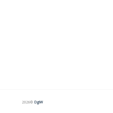
2026©
DgiW