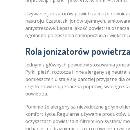
poprawiając jakość powietrza w pomieszczeniac
Używanie jonizatorów powietrza może również p
nastroju. Cząsteczki jonów ujemnych, emitowane
antystresowe. Lepsza jakość powietrza oznacz
ogólnego polepszenia samopoczucia i większej w
Rola jonizatorów powietrza
Jednym z głównych powodów stosowania jonizator
Pyłki, pleśń, roztocza i inne alergeny są neutra
pomieszczeniu staje się bardziej przyjazne dla o
często zauważają znaczną poprawę swojego stan
powietrza.
Pomimo że alergeny są niewidoczne gołym okie
komfort życia. Regularne używanie produktów ta
oczyszczacz-powietrza-z-filtrem-ion-system/ może
kichanie i podrażnienie oczu, co również przycz