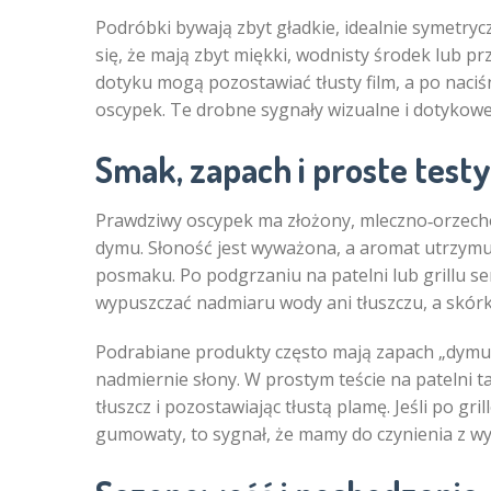
Podróbki bywają zbyt gładkie, idealnie symetryc
się, że mają zbyt miękki, wodnisty środek lub p
dotyku mogą pozostawiać tłusty film, a po naciś
oscypek. Te drobne sygnały wizualne i dotyko
Smak, zapach i proste test
Prawdziwy oscypek ma złożony, mleczno‑orzech
dymu. Słoność jest wyważona, a aromat utrzymuj
posmaku. Po podgrzaniu na patelni lub grillu se
wypuszczać nadmiaru wody ani tłuszczu, a skórka
Podrabiane produkty często mają zapach „dymu”
nadmiernie słony. W prostym teście na patelni t
tłuszcz i pozostawiając tłustą plamę. Jeśli po gri
gumowaty, to sygnał, że mamy do czynienia z w