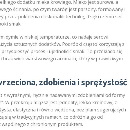
ielkiego dodatku mleka krowiego. Mleko jest surowe, a
owego ścinania, po czym twaróg jest parzony, formowany i
zy przez pokolenia doskonalili technikę, dzięki czemu ser
boki smak.
 dymie w niskiej temperaturze, co nadaje serowi
użycia sztucznych dodatków. Podróbki często korzystają z
rzyspieszyć proces i ujednolicić smak. To przekłada się
ść i brak wielowarstwowego aromatu, który w prawdziwym
wrzeciona, zdobienia i sprężystość
t z wyraźnymi, ręcznie nadawanymi zdobieniami od formy
e”. W przekroju miąższ jest jednolity, lekko kremowy, z
żysta, elastyczna i równo wędzona, bez plam sugerujących
ą się w tradycyjnych ramach, co odróżnia go od
ic wspólnego z chronionym produktem.