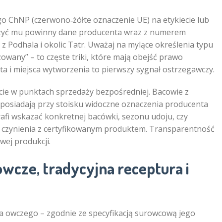
o ChNP (czerwono‑żółte oznaczenie UE) na etykiecie lub
yszyć mu powinny dane producenta wraz z numerem
z Podhala i okolic Tatr. Uważaj na mylące określenia typu
izowany” – to częste triki, które mają obejść prawo
a i miejsca wytworzenia to pierwszy sygnał ostrzegawczy.
cie w punktach sprzedaży bezpośredniej. Bacowie z
 posiadają przy stoisku widoczne oznaczenia producenta
rafi wskazać konkretnej bacówki, sezonu udoju, czy
 czynienia z certyfikowanym produktem. Transparentność
wej produkcji.
owcze, tradycyjna receptura i
ka owczego – zgodnie ze specyfikacją surowcową jego