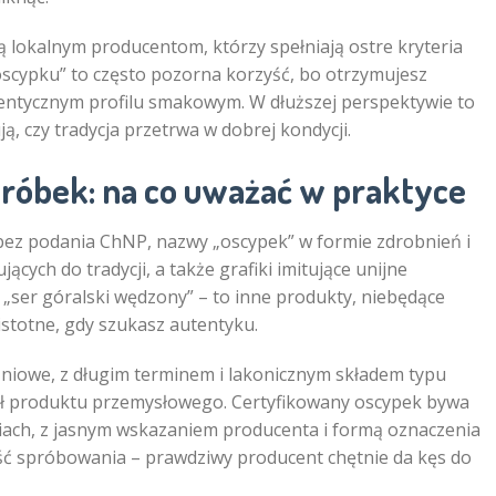
 lokalnym producentom, którzy spełniają ostre kryteria
 oscypku” to często pozorna korzyść, bo otrzymujesz
tentycznym profilu smakowym. W dłuższej perspektywie to
 czy tradycja przetrwa w dobrej kondycji.
óbek: na co uważać w praktyce
” bez podania ChNP, nazwy „oscypek” w formie zdrobnień i
ących do tradycji, a także grafiki imitujące unijne
 „ser góralski wędzony” – to inne produkty, niebędące
stotne, gdy szukasz autentyku.
iowe, z długim terminem i lakonicznym składem typu
nał produktu przemysłowego. Certyfikowany oscypek bywa
iach, z jasnym wskazaniem producenta i formą oznaczenia
ość spróbowania – prawdziwy producent chętnie da kęs do