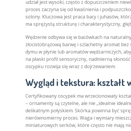
udział jest wysoki, często z dopuszczeniem niew
proces zaczyna się od kwaśnienia i podpuszczk
solony. Kluczowa jest praca bacy i juhasów, któr
ma sprężystą strukturę i charakterystyczny, głę
Wędzenie odbywa się w bacówkach na naturalnym
złocistobrązową barwę i szlachetny aromat bez 
dymu w płynie lub aromatów wędzarniczych, aby p
na płaski profil sensoryczny, nadmierną słono
oscypku rozwija się wraz z dojrzewaniem.
Wygląd i tekstura: kształt 
Certyfikowany oscypek ma wrzecionowaty kształ
– ornamenty są czytelne, ale nie „idealnie idealn
delikatnym połyskiem. Skórka powinna być sprę
nierównomierny proces. Waga i wymiary mieszcz
miniaturowych serków, które często nie mają n