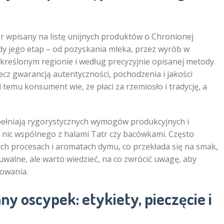
ser wpisany na listę unijnych produktów o Chronionej
dy jego etap – od pozyskania mleka, przez wyrób w
określonym regionie i według precyzyjnie opisanej metody.
ecz gwarancją autentyczności, pochodzenia i jakości
 temu konsument wie, że płaci za rzemiosło i tradycję, a
spełniają rygorystycznych wymogów produkcyjnych i
ą nic wspólnego z halami Tatr czy bacówkami. Często
ch procesach i aromatach dymu, co przekłada się na smak,
uwalne, ale warto wiedzieć, na co zwrócić uwagę, aby
owania.
y oscypek: etykiety, pieczęcie i