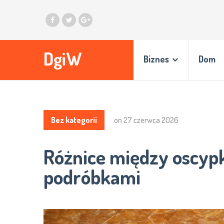
DgiW
Biznes
Dom
Bez kategorii
on
27 czerwca 2026
Różnice między oscypk
podróbkami