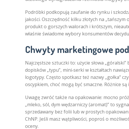
Podróbki podkopują zaufanie do rynku i szkodzą
jakości. Oszczędność kilku złotych na „tańszym
produkt o gorszych walorach i krótszym, nieau
właśnie świadome wybory konsumentów decydują,
Chwyty marketingowe podr
Najczęstsze sztuczki to: użycie słowa „góralski
dopisków „typu”, mini‑serki w kształtach nawiązuj
logotypy. Często spotkasz też nazwy „gołka” czy
oscypkiem, choć mogą być smaczne. Różnice są i
Uwagę zwróć także na opakowanie: mocno próżn
„mleko, sól, dym wędzarniczy (aromat)” to syg
sprzedawany bez folii lub w prostych opakowan
ChNP. Jeśli masz wątpliwości, poproś o możliw
oceny.