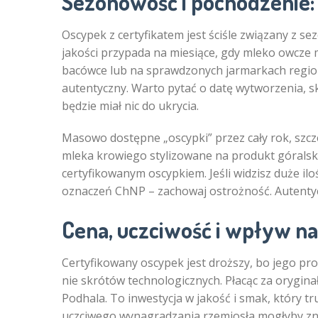
Sezonowość i pochodzenie: 
Oscypek z certyfikatem jest ściśle związany z 
jakości przypada na miesiące, gdy mleko owcze
bacówce lub na sprawdzonych jarmarkach regio
autentyczny. Warto pytać o datę wytworzenia, s
będzie miał nic do ukrycia.
Masowo dostępne „oscypki” przez cały rok, szcze
mleka krowiego stylizowane na produkt góralski.
certyfikowanym oscypkiem. Jeśli widzisz duże ilośc
oznaczeń ChNP – zachowaj ostrożność. Autentyc
Cena, uczciwość i wpływ na
Certyfikowany oscypek jest droższy, bo jego prod
nie skrótów technologicznych. Płacąc za orygina
Podhala. To inwestycja w jakość i smak, który t
uczciwego wynagradzania rzemiosła mogłyby zn