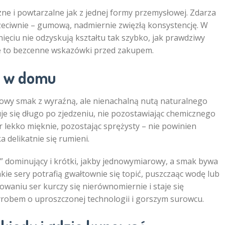
zne i powtarzalne jak z jednej formy przemysłowej. Zdarza
rzeciwnie – gumową, nadmiernie zwięzłą konsystencję. W
nięciu nie odzyskują kształtu tak szybko, jak prawdziwy
we to bezcenne wskazówki przed zakupem.
y w domu
owy smak z wyraźną, ale nienachalną nutą naturalnego
e się długo po zjedzeniu, nie pozostawiając chemicznego
r lekko mięknie, pozostając sprężysty – nie powinien
 delikatnie się rumieni.
 dominujący i krótki, jakby jednowymiarowy, a smak bywa
akie sery potrafią gwałtownie się topić, puszczaąc wodę lub
llowaniu ser kurczy się nierównomiernie i staje się
yrobem o uproszczonej technologii i gorszym surowcu.