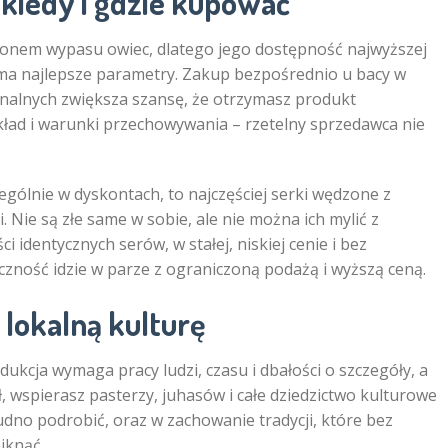
kiedy i gdzie kupować
sezonem wypasu owiec, dlatego jego dostępność najwyższej
 ma najlepsze parametry. Zakup bezpośrednio u bacy w
nalnych zwiększa szansę, że otrzymasz produkt
kład i warunki przechowywania – rzetelny sprzedawca nie
gólnie w dyskontach, to najczęściej serki wędzone z
 Nie są złe same w sobie, ale nie można ich mylić z
i identycznych serów, w stałej, niskiej cenie i bez
zność idzie w parze z ograniczoną podażą i wyższą ceną.
 lokalną kulturę
ukcja wymaga pracy ludzi, czasu i dbałości o szczegóły, a
ł, wspierasz pasterzy, juhasów i całe dziedzictwo kulturowe
rudno podrobić, oraz w zachowanie tradycji, które bez
iknąć.