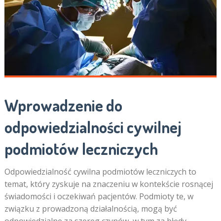
Wprowadzenie do
odpowiedzialności cywilnej
podmiotów leczniczych
Odpowiedzialność cywilna podmiotów leczniczych to
temat, który zyskuje na znaczeniu w kontekście rosnącej
świadomości i oczekiwań pacjentów. Podmioty te, w
związku z prowadzoną działalnością, mogą być
odpowiedzialne za szereg czynów, w tym za błędy