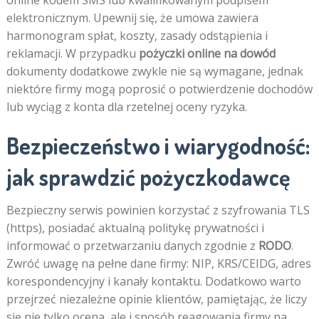
online kodem SMS lub kwalifikowanym podpisem
elektronicznym. Upewnij się, że umowa zawiera
harmonogram spłat, koszty, zasady odstąpienia i
reklamacji. W przypadku
pożyczki online na dowód
dokumenty dodatkowe zwykle nie są wymagane, jednak
niektóre firmy mogą poprosić o potwierdzenie dochodów
lub wyciąg z konta dla rzetelnej oceny ryzyka.
Bezpieczeństwo i wiarygodność:
jak sprawdzić pożyczkodawcę
Bezpieczny serwis powinien korzystać z szyfrowania TLS
(https), posiadać aktualną politykę prywatności i
informować o przetwarzaniu danych zgodnie z
RODO
.
Zwróć uwagę na pełne dane firmy: NIP, KRS/CEIDG, adres
korespondencyjny i kanały kontaktu. Dodatkowo warto
przejrzeć niezależne opinie klientów, pamiętając, że liczy
się nie tylko ocena, ale i sposób reagowania firmy na