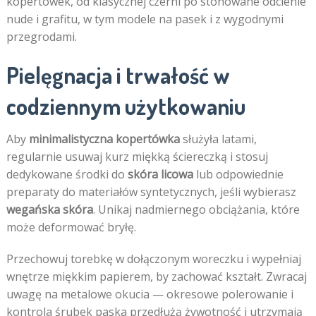
kopertówek, od klasycznej czerni po stonowane odcienie
nude i grafitu, w tym modele na pasek i z wygodnymi
przegrodami.
Pielęgnacja i trwałość w
codziennym użytkowaniu
Aby
minimalistyczna kopertówka
służyła latami,
regularnie usuwaj kurz miękką ściereczką i stosuj
dedykowane środki do
skóra licowa
lub odpowiednie
preparaty do materiałów syntetycznych, jeśli wybierasz
wegańska skóra
. Unikaj nadmiernego obciążania, które
może deformować bryłę.
Przechowuj torebkę w dołączonym woreczku i wypełniaj
wnętrze miękkim papierem, by zachować kształt. Zwracaj
uwagę na metalowe okucia — okresowe polerowanie i
kontrola śrubek paska przedłużą żywotność i utrzymają