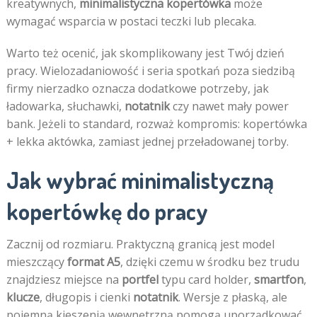
kreatywnych,
minimalistyczna kopertówka
może
wymagać wsparcia w postaci teczki lub plecaka.
Warto też ocenić, jak skomplikowany jest Twój dzień
pracy. Wielozadaniowość i seria spotkań poza siedzibą
firmy nierzadko oznacza dodatkowe potrzeby, jak
ładowarka, słuchawki,
notatnik
czy nawet mały power
bank. Jeżeli to standard, rozważ kompromis: kopertówka
+ lekka aktówka, zamiast jednej przeładowanej torby.
Jak wybrać minimalistyczną
kopertówkę do pracy
Zacznij od rozmiaru. Praktyczną granicą jest model
mieszczący
format A5
, dzięki czemu w środku bez trudu
znajdziesz miejsce na
portfel
typu card holder,
smartfon
,
klucze
, długopis i cienki
notatnik
. Wersje z płaską, ale
pojemną kieszenią wewnętrzną pomogą uporządkować