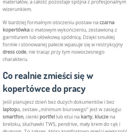
materiałów, a całość pozostaje spójna z profesjonalnym
wizerunkiem.
W bardziej formalnym otoczeniu postaw na
czarna
kopertówka
o matowym wykończeniu, zestawioną z
garniturem lub ołówkową spódnicą. Dzięki smukłej
formie i stonowanej palecie wpasuje się w restrykcyjny
dress code
, nie tracąc przy tym nowoczesnego
charakteru.
Co realnie zmieści się w
kopertówce do pracy
Jeśli planujesz dzień bez dużych dokumentów i bez
laptop
a, zestaw „minimum biurowego” jest w zasięgu:
smartfon
, cienki
portfel
lub etui na
karty
,
klucze
na
breloku, słuchawki TWS, pendrive, mały krem do rąk i
długopis. To zakres, który komfortowo mieści większość