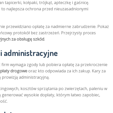
n tapicerki, kołpaki, trójkąt, apteczkę i gaśnicę.
ą to najlepsza ochrona przed nieuzasadnionymi
nie przewidziano opłatę za nadmierne zabrudzenie. Pokaż
ońcowy protokół bez zastrzeżeń. Przejrzysty proces
yjnych za obsługę szkód
.
i administracyjne
ć firm wymaga zgody lub pobiera opłatę za przekroczenie
 opłaty drogowe
oraz kto odpowiada za ich zakup. Kary za
ą prowizją administracyjną.
kingowych, kosztów sprzątania po zwierzętach, paleniu w
ą generować wysokie dopłaty, którym łatwo zapobiec,
ość.