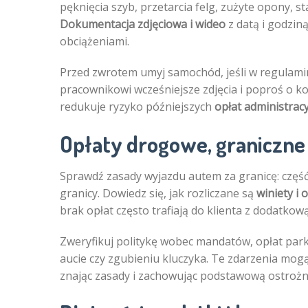
pęknięcia szyb, przetarcia felg, zużyte opony, sta
Dokumentacja zdjęciowa i wideo
z datą i godzin
obciążeniami.
Przed zwrotem umyj samochód, jeśli w regulami
pracownikowi wcześniejsze zdjęcia i poproś o k
redukuje ryzyko późniejszych
opłat administrac
Opłaty drogowe, graniczne 
Sprawdź zasady wyjazdu autem za granicę: częś
granicy. Dowiedz się, jak rozliczane są
winiety i
brak opłat często trafiają do klienta z dodatkow
Zweryfikuj politykę wobec mandatów, opłat par
aucie czy zgubieniu kluczyka. Te zdarzenia mog
znając zasady i zachowując podstawową ostrożn