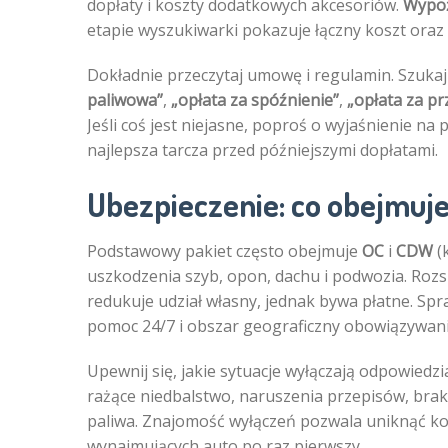
dopłaty i koszty dodatkowych akcesoriów.
Wypoż
etapie wyszukiwarki pokazuje łączny koszt oraz p
Dokładnie przeczytaj umowę i regulamin. Szukaj
paliwowa”
,
„opłata za spóźnienie”
,
„opłata za pr
Jeśli coś jest niejasne, poproś o wyjaśnienie n
najlepsza tarcza przed późniejszymi dopłatami.
Ubezpieczenie: co obejmuje,
Podstawowy pakiet często obejmuje
OC
i
CDW
(
uszkodzenia szyb, opon, dachu i podwozia. Roz
redukuje udział własny, jednak bywa płatne. Sp
pomoc 24/7 i obszar geograficzny obowiązywani
Upewnij się, jakie sytuacje wyłączają odpowiedz
rażące niedbalstwo, naruszenia przepisów, brak
paliwa. Znajomość wyłączeń pozwala uniknąć ko
wynajmujących auto po raz pierwszy.