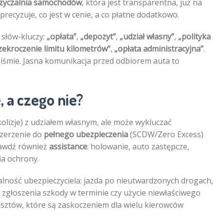
yczalnia samochodów
, która jest transparentna, już na
recyzuje, co jest w cenie, a co płatne dodatkowo.
 słów-kluczy:
„opłata”
,
„depozyt”
,
„udział własny”
,
„polityka
zekroczenie limitu kilometrów”
,
„opłata administracyjna”
.
a piśmie. Jasna komunikacja przed odbiorem auta to
 a czego nie?
kolizje) z udziałem własnym, ale może wykluczać
szerzenie do
pełnego ubezpieczenia
(SCDW/Zero Excess)
rawdź również
assistance
: holowanie, auto zastępcze,
a ochrony.
ialność ubezpieczyciela: jazda po nieutwardzonych drogach,
 zgłoszenia szkody w terminie czy użycie niewłaściwego
sztów, które są zaskoczeniem dla wielu kierowców