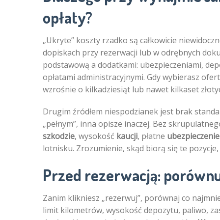
opłaty?
„Ukryte” koszty rzadko są całkowicie niewidoczn
dopiskach przy rezerwacji lub w odrębnych dok
podstawową a dodatkami: ubezpieczeniami, depo
opłatami administracyjnymi. Gdy wybierasz ofert
wzrośnie o kilkadziesiąt lub nawet kilkaset złoty
Drugim źródłem niespodzianek jest brak standar
„pełnym”, inna opisze inaczej. Bez skrupulatn
szkodzie
, wysokość
kaucji
, płatne
ubezpieczenie
lotnisku. Zrozumienie, skąd biorą się te pozycje,
Przed rezerwacją: porównuj
Zanim klikniesz „rezerwuj”, porównaj co najmniej
limit kilometrów, wysokość depozytu, paliwo, z