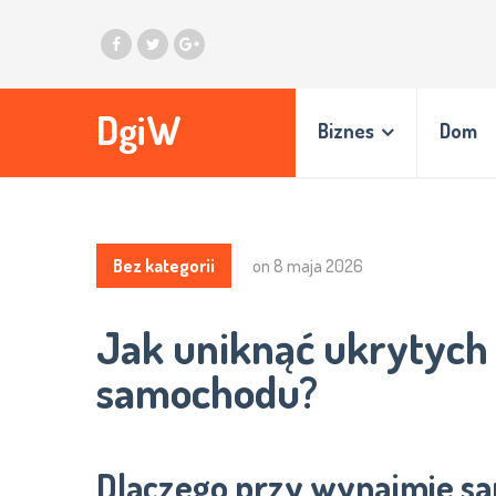
DgiW
Biznes
Dom
Bez kategorii
on
8 maja 2026
Jak uniknąć ukrytych
samochodu?
Dlaczego przy wynajmie sa