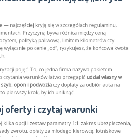
e — najczęściej kryją się w szczegółach regulaminu,
umentach. Przyczyną bywa różnica między ceną
zytem, polityką paliwową, limitem kilometrów czy
ę wyłącznie po cenie „od”, ryzykujesz, że końcowa kwota
ch.
yzacji pojęć. To, co jedna firma nazywa pakietem
ego czytania warunków łatwo przegapić
udział własny w
 szyb, opon i podwozia
czy dopłaty za odbiór auta na
 to pierwszy krok, by ich uniknąć.
 oferty i czytaj warunki
 kilka opcji i zestaw parametry 1:1: zakres ubezpieczenia,
asady zwrotu, opłaty za młodego kierowcę, lotniskowe