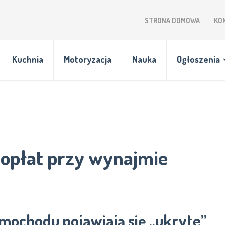
STRONA DOMOWA
KO
Kuchnia
Motoryzacja
Nauka
Ogłoszenia
 opłat przy wynajmie
mochodu pojawiają się „ukryte”