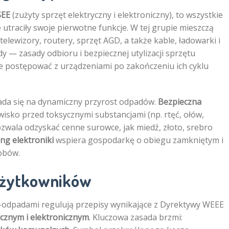
SEE
(zużyty sprzęt elektryczny i elektroniczny), to wszystkie
 utraciły swoje pierwotne funkcje. W tej grupie mieszczą
 telewizory, routery, sprzęt AGD, a także kable, ładowarki i
 — zasady odbioru i bezpiecznej utylizacji sprzętu
ie postępować z urządzeniami po zakończeniu ich cyklu
łada się na dynamiczny przyrost odpadów.
Bezpieczna
isko przed toksycznymi substancjami (np. rtęć, ołów,
wala odzyskać cenne surowce, jak miedź, złoto, srebro
ing elektroniki
wspiera gospodarkę o obiegu zamkniętym i
obów.
użytkowników
e-odpadami regulują przepisy wynikające z Dyrektywy WEEE
ycznym i elektronicznym
. Kluczowa zasada brzmi: