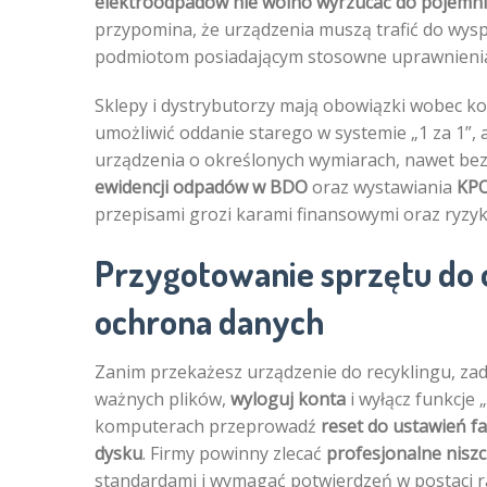
elektroodpadów nie wolno wyrzucać do pojem
przypomina, że urządzenia muszą trafić do wys
podmiotom posiadającym stosowne uprawnienia 
Sklepy i dystrybutorzy mają obowiązki wobec 
umożliwić oddanie starego w systemie „1 za 1”
urządzenia o określonych wymiarach, nawet bez 
ewidencji odpadów w BDO
oraz wystawiania
KPO
przepisami grozi karami finansowymi oraz ryzy
Przygotowanie sprzętu do 
ochrona danych
Zanim przekażesz urządzenie do recyklingu, za
ważnych plików,
wyloguj konta
i wyłącz funkcje 
komputerach przeprowadź
reset do ustawień f
dysku
. Firmy powinny zlecać
profesjonalne nisz
standardami i wymagać potwierdzeń w postaci ra