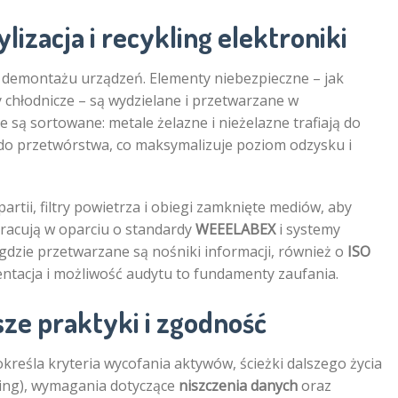
izacja i recykling elektroniki
i demontażu urządzeń. Elementy niebezpieczne – jak
y chłodnicze – są wydzielane i przetwarzane w
e są sortowane: metale żelazne i nieżelazne trafiają do
o do przetwórstwa, co maksymalizuje poziom odzysku i
rtii, filtry powietrza i obiegi zamknięte mediów, aby
 pracują w oparciu o standardy
WEEELABEX
i systemy
, gdzie przetwarzane są nośniki informacji, również o
ISO
ntacja i możliwość audytu to fundamenty zaufania.
sze praktyki i zgodność
 określa kryteria wycofania aktywów, ścieżki dalszego życia
ling), wymagania dotyczące
niszczenia danych
oraz