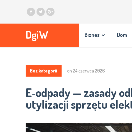
DgiW
Biznes
Dom
Bez kategorii
on
24 czerwca 2026
E‑odpady — zasady odb
utylizacji sprzętu ele