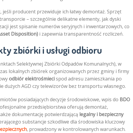
 jeśli producent przewiduje ich łatwy demontaż. Sprzęt
ansporcie – szczególnie delikatne elementy, jak dyski
acji jest spisanie numerów seryjnych i inwentarzowych, co
Asset Disposition)
i zapewnia transparentność rozliczeń.
y zbiórki i usługi odbioru
nktach Selektywnej Zbiórki Odpadów Komunalnych), w
zas lokalnych zbiórek organizowanych przez gminy i firmy
sowy
odbiór elektrośmieci
spod adresu zamieszkania po
nie dużych AGD czy telewizorów bez transportu własnego.
odmiotów posiadających decyzje środowiskowe, wpis do
BDO
Profesjonalne przedsiębiorstwa oferują demontaż,
 także dokumentację potwierdzającą
legalny i bezpieczny
erającego substancje szkodliwe dla środowiska kluczowy
bezpiecznych
, prowadzony w kontrolowanych warunkach.