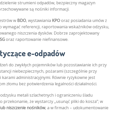
zdzielenie strumieni odpadów, bezpieczny magazyn
przechowywane są nośniki informacji.
jestrów w
BDO
, wystawiania
KPO
oraz posiadania umów z
 wymagać referencji, raportowania wskaźników odzysku,
fikowanego niszczenia dysków. Dobrze zaprojektowany
SG
oraz raportowanie niefinansowe.
dotyczące e-odpadów
zeń do zwykłych pojemników lub pozostawianie ich przy
tancji niebezpiecznych, pożarami (szczególnie przy
 karami administracyjnymi. Równie ryzykowne jest
 złomu bez potwierdzenia legalności działalności.
o odzysku metali szlachetnych i ograniczeniu śladu
 przekonanie, że wystarczy „usunąć pliki do kosza”; w
lub niszczenie nośników
, a w firmach – udokumentowanie