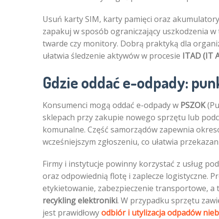
Usuń karty SIM, karty pamięci oraz akumulatory,
zapakuj w sposób ograniczający uszkodzenia w tr
twarde czy monitory. Dobrą praktyką dla organiz
ułatwia śledzenie aktywów w procesie
ITAD (IT 
Gdzie oddać e-odpady: punkt
Konsumenci mogą oddać e-odpady w
PSZOK
(Pu
sklepach przy zakupie nowego sprzętu lub podc
komunalne. Część samorządów zapewnia okre
wcześniejszym zgłoszeniu, co ułatwia przekaza
Firmy i instytucje powinny korzystać z usług p
oraz odpowiednią flotę i zaplecze logistyczne. 
etykietowanie, zabezpieczenie transportowe, a
recykling elektroniki
. W przypadku sprzętu zawi
jest prawidłowy
odbiór i utylizacja odpadów nie