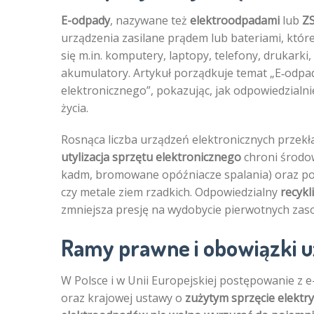
E-odpady
, nazywane też
elektroodpadami
lub
Z
urządzenia zasilane prądem lub bateriami, które
się m.in. komputery, laptopy, telefony, drukarki,
akumulatory. Artykuł porządkuje temat „E‑odpady
elektronicznego”, pokazując, jak odpowiedzialn
życia.
Rosnąca liczba urządzeń elektronicznych przek
utylizacja sprzętu elektronicznego
chroni środow
kadm, bromowane opóźniacze spalania) oraz poz
czy metale ziem rzadkich. Odpowiedzialny
recykl
zmniejsza presję na wydobycie pierwotnych zas
Ramy prawne i obowiązki 
W Polsce i w Unii Europejskiej postępowanie z 
oraz krajowej ustawy o
zużytym sprzęcie elektr