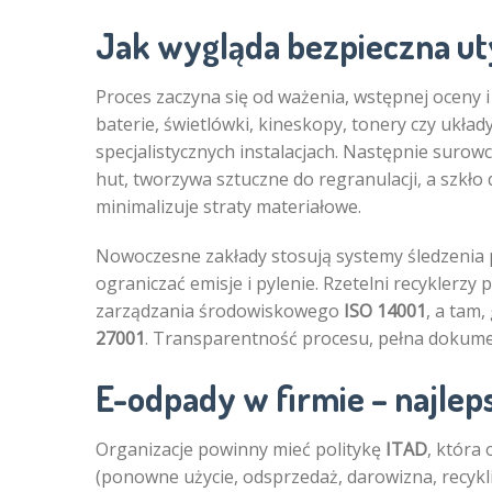
Jak wygląda bezpieczna utyl
Proces zaczyna się od ważenia, wstępnej oceny 
baterie, świetlówki, kineskopy, tonery czy układ
specjalistycznych instalacjach. Następnie surowc
hut, tworzywa sztuczne do regranulacji, a szkł
minimalizuje straty materiałowe.
Nowoczesne zakłady stosują systemy śledzenia pa
ograniczać emisje i pylenie. Rzetelni recyklerzy
zarządzania środowiskowego
ISO 14001
, a tam
27001
. Transparentność procesu, pełna dokume
E-odpady w firmie – najlep
Organizacje powinny mieć politykę
ITAD
, która
(ponowne użycie, odsprzedaż, darowizna, recyk