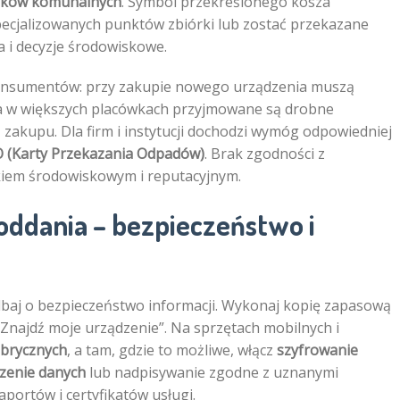
ników komunalnych
. Symbol przekreślonego kosza
pecjalizowanych punktów zbiórki lub zostać przekazane
i decyzje środowiskowe.
konsumentów: przy zakupie nowego urządzenia muszą
, a w większych placówkach przyjmowane są drobne
zakupu. Dla firm i instytucji dochodzi wymóg odpowiedniej
 (Karty Przekazania Odpadów)
. Brak zgodności z
kiem środowiskowym i reputacyjnym.
oddania – bezpieczeństwo i
dbaj o bezpieczeństwo informacji. Wykonaj kopię zapasową
„Znajdź moje urządzenie”. Na sprzętach mobilnych i
abrycznych
, a tam, gdzie to możliwe, włącz
szyfrowanie
czenie danych
lub nadpisywanie zgodne z uznanymi
portów i certyfikatów usługi.