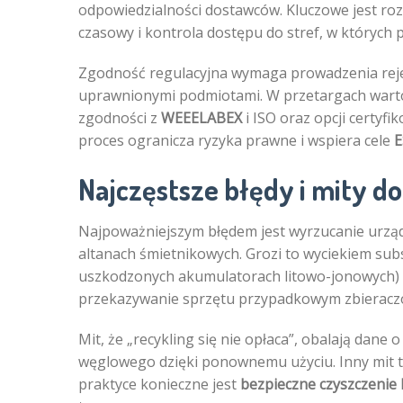
odpowiedzialności dostawców. Kluczowe jest ro
czasowy i kontrola dostępu do stref, w których 
Zgodność regulacyjna wymaga prowadzenia re
uprawnionymi podmiotami. W przetargach warto
zgodności z
WEEELABEX
i ISO oraz opcji certy
proces ogranicza ryzyka prawne i wspiera cele
E
Najczęstsze błędy i mity 
Najpoważniejszym błędem jest wyrzucanie urząd
altanach śmietnikowych. Grozi to wyciekiem subs
uszkodzonych akumulatorach litowo-jonowych) i
przekazywanie sprzętu przypadkowym zbieraczom
Mit, że „recykling się nie opłaca”, obalają dane 
węglowego dzięki ponownemu użyciu. Inny mit to
praktyce konieczne jest
bezpieczne czyszczenie 