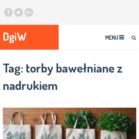
DgiW
MENU
Tag:
torby bawełniane z
nadrukiem